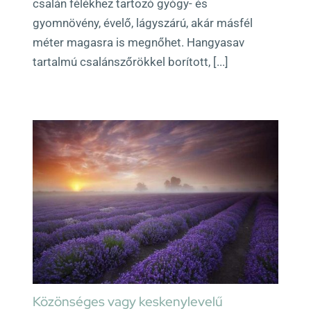
csalán félékhez tartozó gyógy- és
gyomnövény, évelő, lágyszárú, akár másfél
méter magasra is megnőhet. Hangyasav
tartalmú csalánszőrökkel borított, [...]
Közönséges vagy keskenylevelű