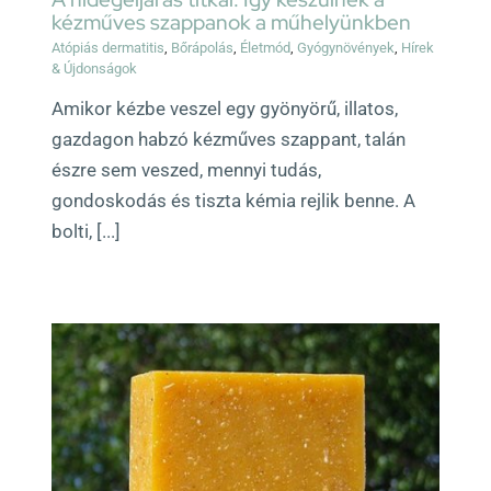
kézműves szappanok a műhelyünkben
Atópiás dermatitis
,
Bőrápolás
,
Életmód
,
Gyógynövények
,
Hírek
& Újdonságok
Amikor kézbe veszel egy gyönyörű, illatos,
gazdagon habzó kézműves szappant, talán
észre sem veszed, mennyi tudás,
gondoskodás és tiszta kémia rejlik benne. A
bolti, [...]