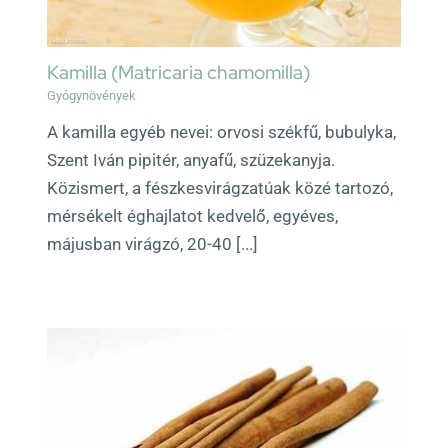
Kamilla (Matricaria chamomilla)
Gyógynövények
A kamilla egyéb nevei: orvosi székfű, bubulyka,
Szent Iván pipitér, anyafű, szüzekanyja.
Közismert, a fészkesvirágzatúak közé tartozó,
mérsékelt éghajlatot kedvelő, egyéves,
májusban virágzó, 20-40 [...]