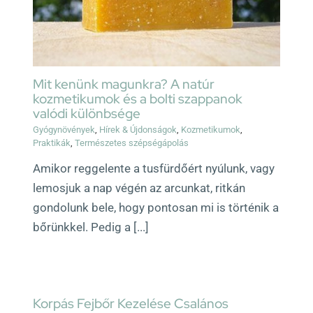
Mit kenünk magunkra? A natúr
kozmetikumok és a bolti szappanok
valódi különbsége
Gyógynövények
,
Hírek & Újdonságok
,
Kozmetikumok
,
Praktikák
,
Természetes szépségápolás
Amikor reggelente a tusfürdőért nyúlunk, vagy
lemosjuk a nap végén az arcunkat, ritkán
gondolunk bele, hogy pontosan mi is történik a
bőrünkkel. Pedig a [...]
Korpás Fejbőr Kezelése Csalános