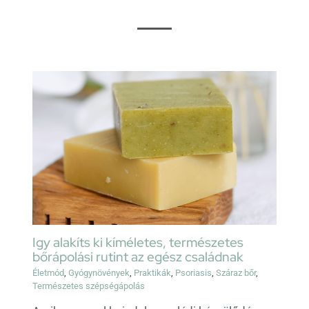
Igy alakíts ki kíméletes, természetes
bőrápolási rutint az egész családnak
Életmód
,
Gyógynövények
,
Praktikák
,
Psoriasis
,
Száraz bőr
,
Természetes szépségápolás