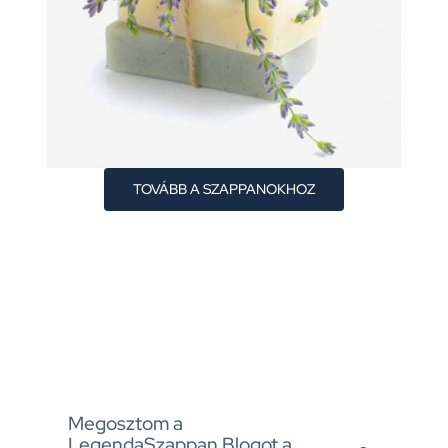
TOVÁBB A SZAPPANOKHOZ
Megosztom a
LegendaSzappan Blogot a