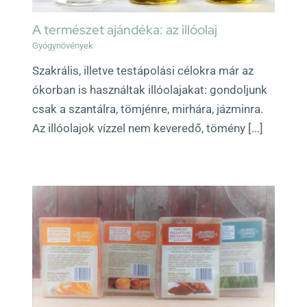
A természet ajándéka: az illóolaj
Gyógynövények
Szakrális, illetve testápolási célokra már az
ókorban is használtak illóolajakat: gondoljunk
csak a szantálra, tömjénre, mirhára, jázminra.
Az illóolajok vízzel nem keveredő, tömény [...]