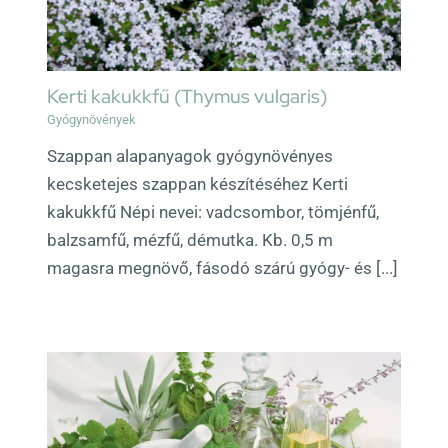
Kerti kakukkfű (Thymus vulgaris)
Gyógynövények
Szappan alapanyagok gyógynövényes
kecsketejes szappan készítéséhez Kerti
kakukkfű Népi nevei: vadcsombor, tömjénfű,
balzsamfű, mézfű, démutka. Kb. 0,5 m
magasra megnövő, fásodó szárú gyógy- és [...]