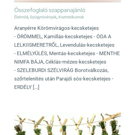
Összefoglaló szappanajánló
Életmód
,
Gyógynövények
,
Kozmetikumok
Aranyérre Körömvirágos-kecsketejes
- ÖRÖMMEL, Kamillás-kecsketejes - ÓDA A
LELKIISMERETRŐL, Levendulás-kecsketejes
- ELMÉLYÜLÉS, Mentás-kecsketejes - MENTHE
NIMFA BÁJA, Céklás-mézes-kecsketejes
- SZELEBURDI SZÉLVIRÁG Borotválkozás,
szőrtelenítés után Parajdi sós-kecsketejes -
ERDÉLY [...]