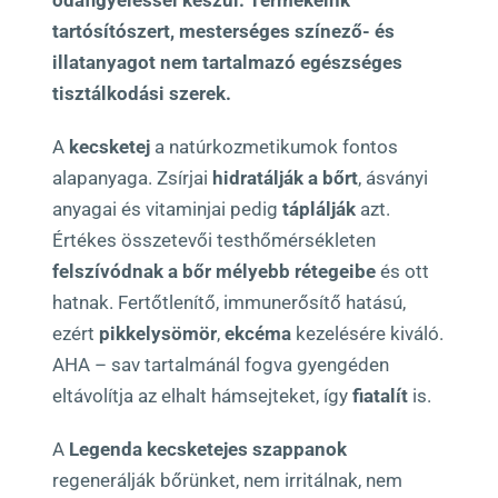
odafigyeléssel készül. Termékeink
tartósítószert, mesterséges színező- és
illatanyagot nem tartalmazó egészséges
tisztálkodási szerek.
A
kecsketej
a natúrkozmetikumok fontos
alapanyaga. Zsírjai
hidratálják a bőrt
, ásványi
anyagai és vitaminjai pedig
táplálják
azt.
Értékes összetevői testhőmérsékleten
felszívódnak a bőr mélyebb rétegeibe
és ott
hatnak. Fertőtlenítő, immunerősítő hatású,
ezért
pikkelysömör
,
ekcéma
kezelésére kiváló.
AHA – sav tartalmánál fogva gyengéden
eltávolítja az elhalt hámsejteket, így
fiatalít
is.
A
Legenda kecsketejes szappanok
regenerálják bőrünket, nem irritálnak, nem