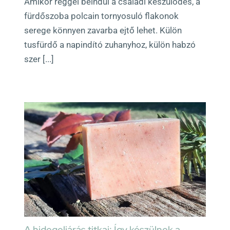
Amikor reggel beindul a családi készülődés, a
fürdőszoba polcain tornyosuló flakonok
serege könnyen zavarba ejtő lehet. Külön
tusfürdő a napindító zuhanyhoz, külön habzó
szer [...]
A hidegeljárás titkai: Így készülnek a