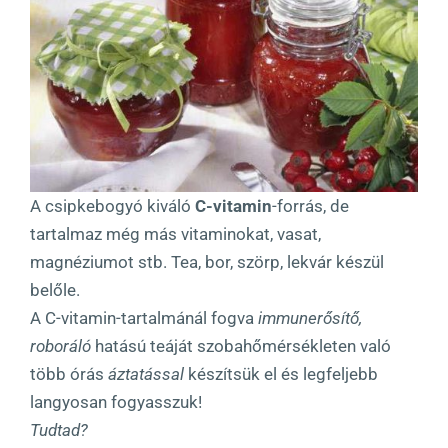
A csipkebogyó kiváló
C-vitamin
-forrás, de
tartalmaz még más vitaminokat, vasat,
magnéziumot stb. Tea, bor, szörp, lekvár készül
belőle.
A C-vitamin-tartalmánál fogva
immunerősítő,
roboráló
hatású teáját szobahőmérsékleten való
több órás
áztatással
készítsük el és legfeljebb
langyosan fogyasszuk!
Tudtad?