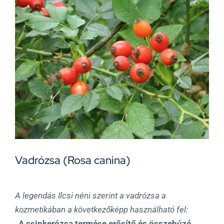
View
Larger
Image
Vadrózsa (Rosa canina)
A legendás Ilcsi néni szerint a vadrózsa a
kozmetikában a következőképp használható fel:
„A csipkerózsa termése erősítő és összehúzó