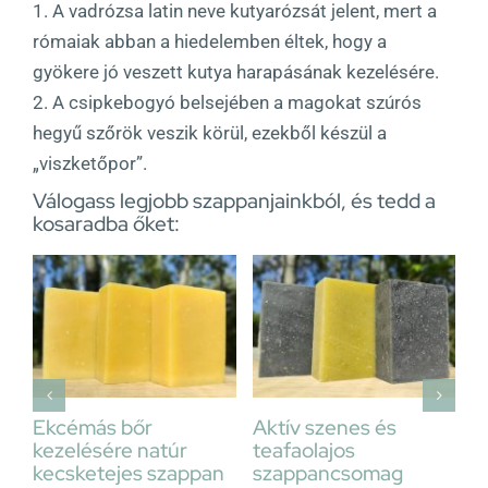
1. A vadrózsa latin neve kutyarózsát jelent, mert a
rómaiak abban a hiedelemben éltek, hogy a
gyökere jó veszett kutya harapásának kezelésére.
2. A csipkebogyó belsejében a magokat szúrós
hegyű szőrök veszik körül, ezekből készül a
„viszketőpor”.
Válogass legjobb szappanjainkból, és tedd a
kosaradba őket:
Kosárba
Kosárba
Részletek
Részletek
tív szenes és
Aktív szenes
tejben-
afaolajos
szappancsomag
Sheavaj
appancsomag
kecsket
Original
Current
5100
Ft
4845
Ft