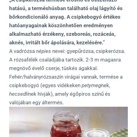
hatású, a terméshúsban található olaj lágyító és
bőrkondicionáló anyag. A csipkebogyó értékes
hatóanyagainak köszönhetően eredményen
alkalmazható érzékeny, szeboreás, rozáceás,
aknés, irritált bőr ápolására, kezelésére.”
A vadrózsa
népies
nevei: gyepűrózsa, csipkerózsa.
A rózsafélék családjába tartozik. 2-3 m magasra
megnövő évelő cserje, tüskés ágakkal.
Fehér/halványrózsaszín virágai vannak, termése a
csipkebogyó (egyes vidékeken
petymeg
nek,
hecsedli
nek hívják), amely égőpiros színű és
valójában egy áltermés.