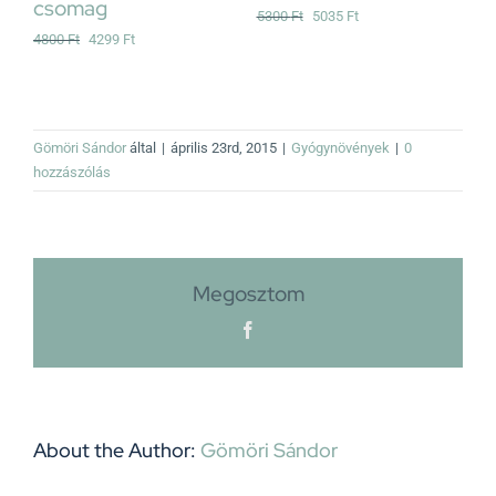
SZÁRAZ
price
price
Original
Current
0
Ft
5035
Ft
was:
is:
price
price
1800
Ft
5100 Ft.
4845 Ft.
was:
is:
5300 Ft.
5035 Ft.
Gömöri Sándor
által
|
április 23rd, 2015
|
Gyógynövények
|
0
hozzászólás
Megosztom
Facebook
About the Author:
Gömöri Sándor