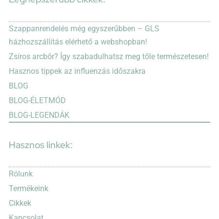
az
atópiás
Szappanrendelés még egyszerűbben – GLS
dermatitis
kapcsolatáról
házhozszállítás elérhető a webshopban!
bejegyzéshez
Zsíros arcbőr? Így szabadulhatsz meg tőle természetesen!
Hasznos tippek az influenzás időszakra
BLOG
BLOG-ÉLETMÓD
BLOG-LEGENDÁK
Hasznos linkek:
Rólunk
Termékeink
Cikkek
Kapcsolat