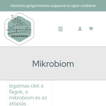
Kihagyás
Kézműves gyógynövényes szappanok az egész családnak
Toggle
Navigation
Bolt
Rólunk
Mikrobiom
Kapcsolat
Izgalmas cikk a
fágok, a
mikrobiom és az
atópiás