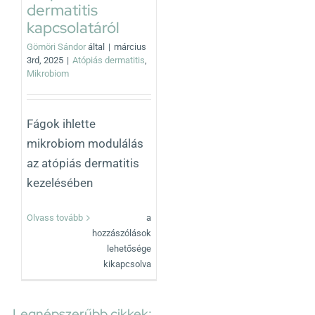
dermatitis
kapcsolatáról
Gömöri Sándor
által
|
március
3rd, 2025
|
Atópiás dermatitis
,
Mikrobiom
Fágok ihlette
mikrobiom modulálás
az atópiás dermatitis
kezelésében
Izgalmas
Olvass tovább
a
cikk
hozzászólások
a
lehetősége
fágok,
kikapcsolva
a
mikrobiom
és
Legnépszerűbb cikkek: