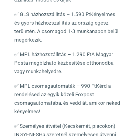
✅ GLS házhozszállítás – 1.590 FtKényelmes
és gyors házhozszállítás az ország egész
területén. A csomagod 1-3 munkanapon belül
megérkezik.
✅ MPL házhozszállítás – 1.290 FtA Magyar
Posta megbízható kézbesítése otthonodba
vagy munkahelyedre.
✅ MPL csomagautomaták – 990 FtKérd a
rendelésed az egyik közeli Foxpost
csomagautomatába, és vedd át, amikor neked
kényelmes!
✅ Személyes átvétel (Kecskemét, piacokon) –
INGYENESHa szeretnél személyesen átvenni