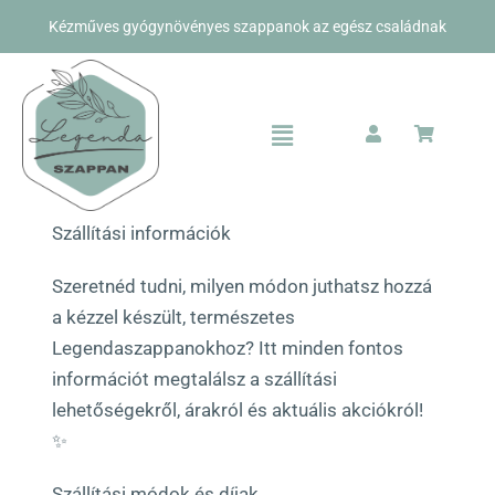
Kihagyás
Kézműves gyógynövényes szappanok az egész családnak
Toggle
Navigation
Bolt
Szállítási információk
Rólunk
Szeretnéd tudni, milyen módon juthatsz hozzá
Kapcsolat
a kézzel készült, természetes
Legendaszappanokhoz? Itt minden fontos
információt megtalálsz a szállítási
lehetőségekről, árakról és aktuális akciókról!
✨
Szállítási módok és díjak