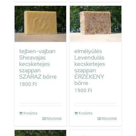
tejben-vajban
elmélyülés
Sheavajas
Levendulás
kecsketejes
kecsketejes
szappan
szappan
SZÁRAZ bőrre
ÉRZÉKENY
bőrre
1800
Ft
1900
Ft
Kosárba
Kosárba
Részletek
Részletek