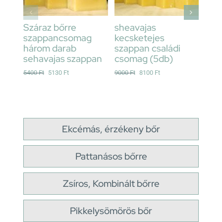
Száraz bőrre
sheavajas
she
szappancsomag
kecsketejes
kec
három darab
szappan családi
sza
sehavajas szappan
csomag (5db)
4800
Original
Current
Original
Current
5400
Ft
5130
Ft
9000
Ft
8100
Ft
price
price
price
price
was:
is:
was:
is:
5400 Ft.
5130 Ft.
9000 Ft.
8100 Ft.
Ekcémás, érzékeny bőr
Pattanásos bőrre
Zsíros, Kombinált bőrre
Pikkelysömörös bőr