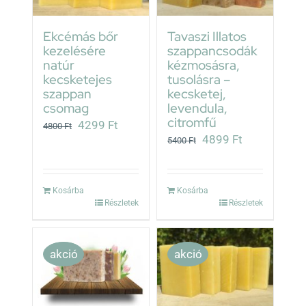
Ekcémás bőr
Tavaszi Illatos
kezelésére
szappancsodák
natúr
kézmosásra,
kecsketejes
tusolásra –
szappan
kecsketej,
csomag
levendula,
citromfű
Original
Current
4299
Ft
4800
Ft
Original
Current
4899
Ft
5400
Ft
price
price
price
price
was:
is:
was:
is:
4800 Ft.
4299 Ft.
Kosárba
Kosárba
5400 Ft.
4899 Ft.
Részletek
Részletek
akció
akció