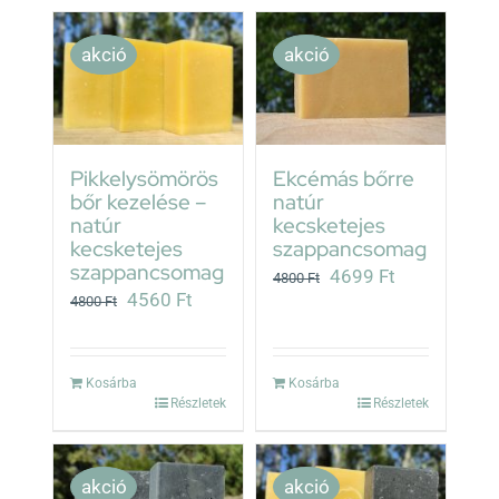
akció
akció
Pikkelysömörös
Ekcémás bőrre
bőr kezelése –
natúr
natúr
kecsketejes
kecsketejes
szappancsomag
szappancsomag
Original
Current
4699
Ft
4800
Ft
Original
Current
4560
Ft
4800
Ft
price
price
price
price
was:
is:
was:
is:
4800 Ft.
4699 Ft.
Kosárba
Kosárba
4800 Ft.
4560 Ft.
Részletek
Részletek
akció
akció