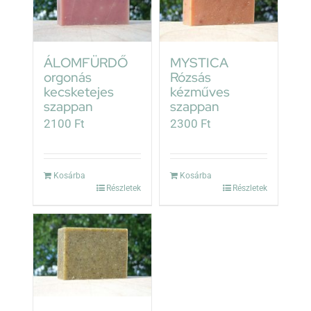
ÁLOMFÜRDŐ
MYSTICA
orgonás
Rózsás
kecsketejes
kézműves
szappan
szappan
2100
Ft
2300
Ft
Kosárba
Kosárba
Részletek
Részletek