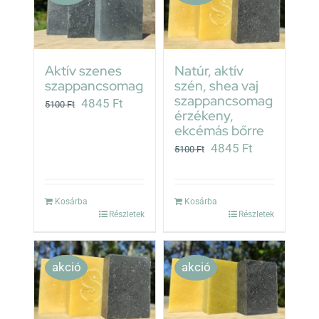
Aktív szenes
Natúr, aktív
szappancsomag
szén, shea vaj
szappancsomag
Original
Current
4845
Ft
5100
Ft
érzékeny,
price
price
ekcémás bőrre
was:
is:
Original
Current
4845
Ft
5100
Ft
5100 Ft.
4845 Ft.
price
price
was:
is:
Kosárba
Kosárba
5100 Ft.
4845 Ft.
Részletek
Részletek
akció
akció