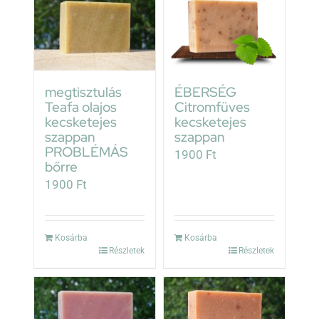
megtisztulás
ÉBERSÉG
Teafa olajos
Citromfüves
kecsketejes
kecsketejes
szappan
szappan
PROBLÉMÁS
1900
Ft
bőrre
1900
Ft
Kosárba
Kosárba
Részletek
Részletek