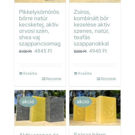
Pikkelysömörös
Zsíros,
bőrre natúr
kombinált bőr
kecsketej, aktív
kezelése aktív
orvosi szén,
szenes, natúr,
shea vaj
teafás
szappancsomag
szappanokkal
Original
Current
Original
Current
4845
Ft
4940
Ft
5100
Ft
5200
Ft
price
price
price
price
was:
is:
was:
is:
Kosárba
Kosárba
5100 Ft.
4845 Ft.
5200 Ft.
4940 Ft.
Részletek
Részletek
akció
akció
Száraz bőrre