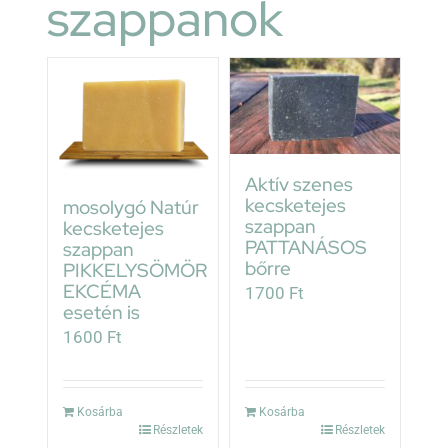
szappanok
Aktív szenes
kecsketejes
mosolygó Natúr
szappan
kecsketejes
PATTANÁSOS
szappan
bőrre
PIKKELYSÖMÖR
EKCÉMA
1700
Ft
esetén is
1600
Ft
Kosárba
Kosárba
Részletek
Részletek