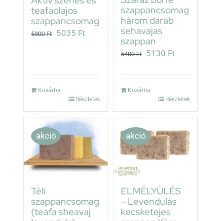
Aktív szenes és
szappancsomag
teafaolajos
három darab
szappancsomag
sehavajas
Original
Current
5035
Ft
5300
Ft
szappan
price
price
Original
Current
5130
Ft
5400
Ft
was:
is:
price
price
5300 Ft.
5035 Ft.
was:
is:
Kosárba
Kosárba
5400 Ft.
5130 Ft.
Részletek
Részletek
akció
akció
Téli
ELMÉLYÜLÉS
szappancsomag
– Levendulás
(teafa sheavaj
kecsketejes