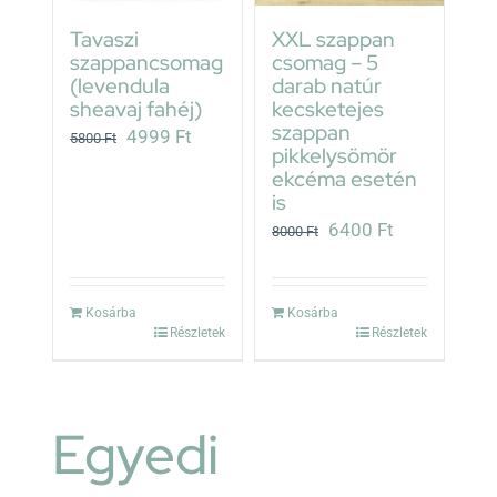
Tavaszi
XXL szappan
szappancsomag
csomag – 5
(levendula
darab natúr
sheavaj fahéj)
kecsketejes
szappan
Original
Current
4999
Ft
5800
Ft
pikkelysömör
price
price
ekcéma esetén
was:
is:
is
5800 Ft.
4999 Ft.
Original
Current
6400
Ft
8000
Ft
price
price
was:
is:
Kosárba
Kosárba
8000 Ft.
6400 Ft.
Részletek
Részletek
Egyedi