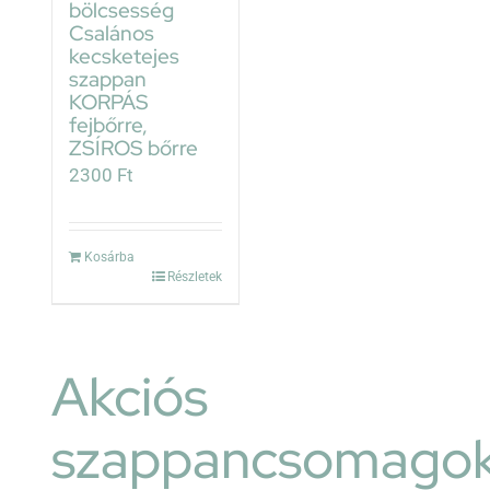
bölcsesség
Csalános
kecsketejes
szappan
KORPÁS
fejbőrre,
ZSÍROS bőrre
2300
Ft
Kosárba
Részletek
Akciós
szappancsomago