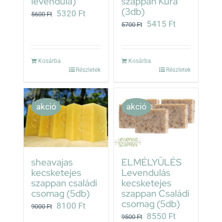
levendula)
szappan Kúra
(3db)
Original
Current
5320
Ft
5600
Ft
Original
Current
5415
Ft
5700
Ft
price
price
price
price
was:
is:
was:
is:
5600 Ft.
5320 Ft.
Kosárba
Kosárba
5700 Ft.
5415 Ft.
Részletek
Részletek
akció
akció
sheavajas
ELMÉLYÜLÉS
kecsketejes
Levendulás
szappan családi
kecsketejes
csomag (5db)
szappan Családi
csomag (5db)
Original
Current
8100
Ft
9000
Ft
Original
Current
8550
Ft
9500
Ft
price
price