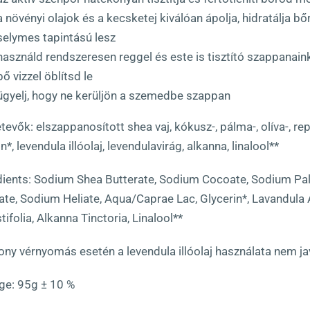
a növényi olajok és a kecsketej kiválóan ápolja, hidratálja 
selymes tapintású lesz
használd rendszeresen reggel és este is tisztító szappanain
bő vizzel öblítsd le
ügyelj, hogy ne kerüljön a szemedbe szappan
evők: elszappanosított shea vaj, kókusz-, pálma-, olíva-, rep
in*, levendula illóolaj, levendulavirág, alkanna, linalool**
dients: Sodium Shea Butterate, Sodium Cocoate, Sodium Pa
ate, Sodium Heliate, Aqua/Caprae Lac, Glycerin*, Lavandula A
ifolia, Alkanna Tinctoria, Linalool**
ony vérnyomás esetén a levendula illóolaj használata nem ja
e: 95g ± 10 %