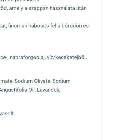
bőröd, amely a szappan használata után
kat, finoman habosíts fel a bőrödön és
ce-, napraforgóolaj, víz/kecsketejből,
lmate, Sodium Olivate, Sodium
ngustifolia Oil, Lavandula
vasolt.