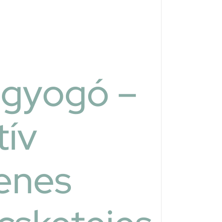
gyogó –
tív
enes