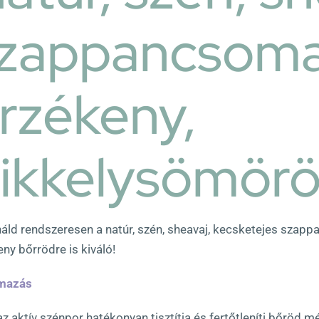
zappancsom
rzékeny,
ikkelysömörö
áld rendszeresen a natúr, szén, sheavaj, kecsketejes sza
ny bőrrödre is kiváló!
mazás
az aktív szénpor hatékonyan tisztítja és fertőtleníti bőröd m