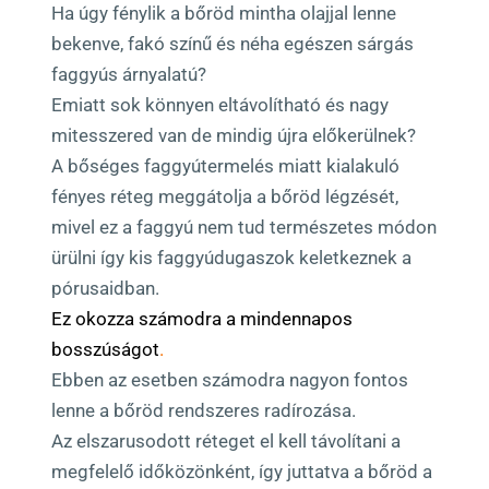
Ha úgy fénylik a bőröd mintha olajjal lenne
bekenve, fakó színű és néha egészen sárgás
faggyús árnyalatú?
Emiatt sok könnyen eltávolítható és nagy
mitesszered van de mindig újra előkerülnek?
A bőséges faggyútermelés miatt kialakuló
fényes réteg meggátolja a bőröd légzését,
mivel ez a faggyú nem tud természetes módon
ürülni így kis faggyúdugaszok keletkeznek a
pórusaidban.
Ez okozza számodra a mindennapos
bosszúságot
.
Ebben az esetben számodra nagyon fontos
lenne a bőröd rendszeres radírozása.
Az elszarusodott réteget el kell távolítani a
megfelelő időközönként, így juttatva a bőröd a