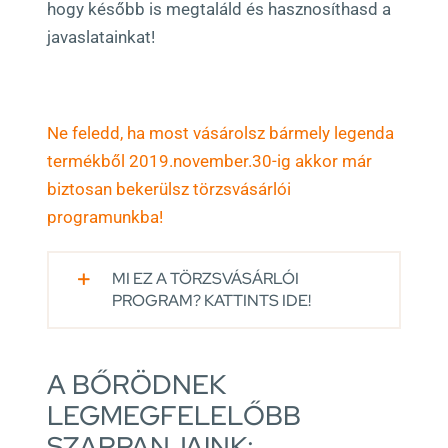
hogy később is megtaláld és hasznosíthasd a
javaslatainkat!
Ne feledd, ha most vásárolsz bármely legenda
termékből 2019.november.30-ig akkor már
biztosan bekerülsz törzsvásárlói
programunkba!
MI EZ A TÖRZSVÁSÁRLÓI
PROGRAM? KATTINTS IDE!
A BŐRÖDNEK
LEGMEGFELELŐBB
SZAPPANJAINK: