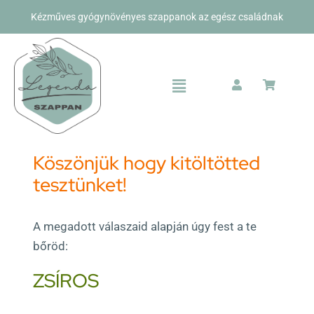
Kihagyás
Kézműves gyógynövényes szappanok az egész családnak
Toggle
Navigation
Bolt
Köszönjük hogy kitöltötted
Rólunk
tesztünket!
Kapcsolat
A megadott válaszaid alapján úgy fest a te
bőröd:
ZSÍROS