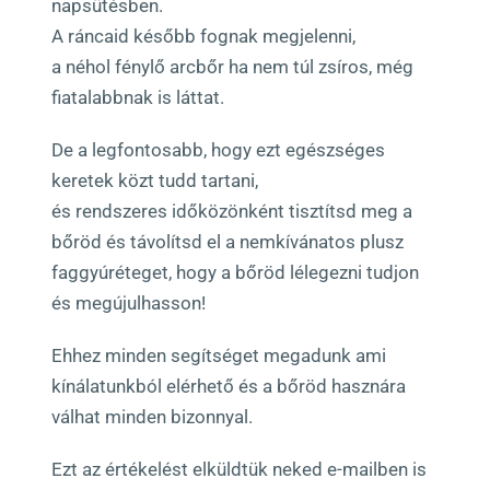
napsütésben.
A ráncaid később fognak megjelenni,
a néhol fénylő arcbőr ha nem túl zsíros, még
fiatalabbnak is láttat.
De a legfontosabb, hogy ezt egészséges
keretek közt tudd tartani,
és rendszeres időközönként tisztítsd meg a
bőröd és távolítsd el a nemkívánatos plusz
faggyúréteget, hogy a bőröd lélegezni tudjon
és megújulhasson!
Ehhez minden segítséget megadunk ami
kínálatunkból elérhető és a bőröd hasznára
válhat minden bizonnyal.
Ezt az értékelést elküldtük neked e-mailben is