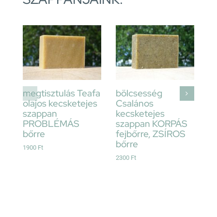
Kosárba
Kosárba
Részletek
Részletek
megtisztulás Teafa
bölcsesség
M
olajos kecsketejes
Csalános
k
szappan
kecsketejes
23
PROBLÉMÁS
szappan KORPÁS
bőrre
fejbőrre, ZSÍROS
bőrre
1900
Ft
2300
Ft