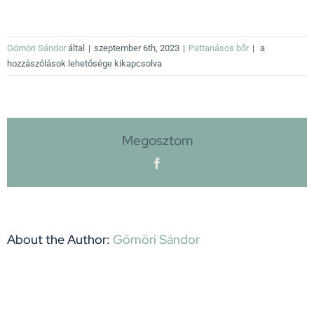
pattanásos
Gömöri Sándor
által
|
szeptember 6th, 2023
|
Pattanásos bőr
|
a
bőr
hozzászólások lehetősége kikapcsolva
kezelése
aktív
szenes
szappan
Megosztom
bejegyzéshez
Facebook
About the Author:
Gömöri Sándor