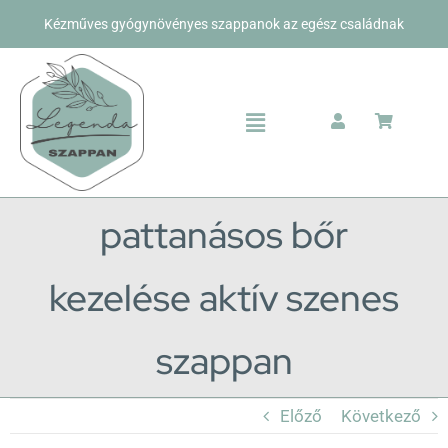
Kihagyás
Kézműves gyógynövényes szappanok az egész családnak
Toggle
Navigation
Bolt
pattanásos bőr
Rólunk
Kapcsolat
kezelése aktív szenes
szappan
Előző
Következő