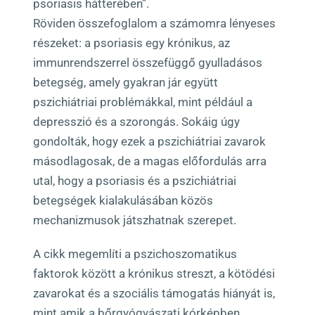
psoriasis hátterében”.
Röviden összefoglalom a számomra lényeses
részeket: a psoriasis egy krónikus, az
immunrendszerrel összefüggő gyulladásos
betegség, amely gyakran jár együtt
pszichiátriai problémákkal, mint például a
depresszió és a szorongás. Sokáig úgy
gondolták, hogy ezek a pszichiátriai zavarok
másodlagosak, de a magas előfordulás arra
utal, hogy a psoriasis és a pszichiátriai
betegségek kialakulásában közös
mechanizmusok játszhatnak szerepet.
A cikk megemlíti a pszichoszomatikus
faktorok között a krónikus streszt, a kötödési
zavarokat és a szociális támogatás hiányát is,
mint amik a bőrgyógyászati kórképben