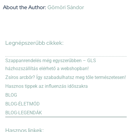
bejegyzéshez
About the Author:
Gömöri Sándor
Legnépszerűbb cikkek:
Szappanrendelés még egyszerűbben – GLS
házhozszállítás elérhető a webshopban!
Zsíros arcbőr? Így szabadulhatsz meg tőle természetesen!
Hasznos tippek az influenzás időszakra
BLOG
BLOG-ÉLETMÓD
BLOG-LEGENDÁK
Hasznos linkek: