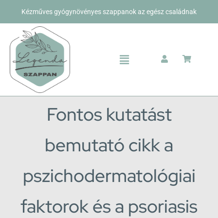
Kihagyás
Kézműves gyógynövényes szappanok az egész családnak
Toggle
Navigation
Bolt
Fontos kutatást
Rólunk
Kapcsolat
bemutató cikk a
pszichodermatológiai
faktorok és a psoriasis