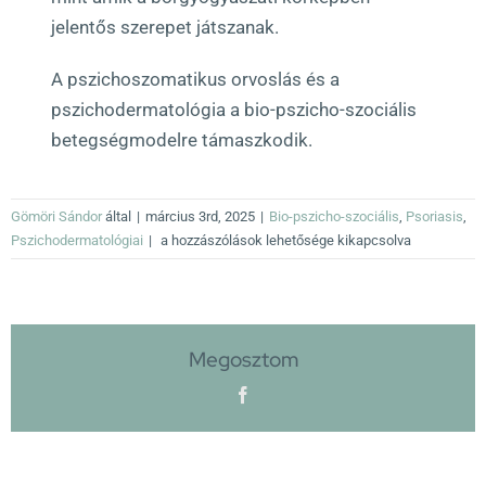
jelentős szerepet játszanak.
A pszichoszomatikus orvoslás és a
pszichodermatológia a bio-pszicho-szociális
betegségmodelre támaszkodik.
Gömöri Sándor
által
|
március 3rd, 2025
|
Bio-pszicho-szociális
,
Psoriasis
,
Fontos
Pszichodermatológiai
|
a hozzászólások lehetősége kikapcsolva
kutatást
bemutató
cikk
a
Megosztom
pszichodermatológiai
faktorok
Facebook
és
a
psoriasis
kapcsolatáról