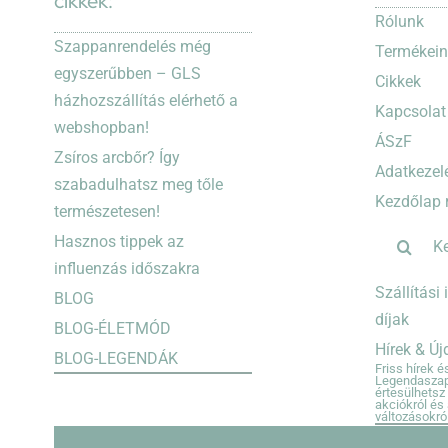
cikkek:
Rólunk
Szappanrendelés még
Termékei
egyszerűbben – GLS
Cikkek
házhozszállítás elérhető a
Kapcsolat
webshopban!
ÁSzF
Zsíros arcbőr? Így
Adatkezelé
szabadulhatsz meg tőle
Kezdőlap 
természetesen!
Keresés...
Hasznos tippek az
influenzás időszakra
Szállítási
BLOG
díjak
BLOG-ÉLETMÓD
Hírek & Ú
BLOG-LEGENDÁK
Friss hírek 
Legendaszapp
értesülhetsz 
akciókról és
változásokról