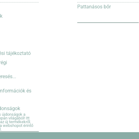
Pattanásos bőr
nk
si tájékoztató
régi
 információk és
jdonságok
és újdonságok a
an világából! Itt
az új termékekről,
 a webshopot érintő
.